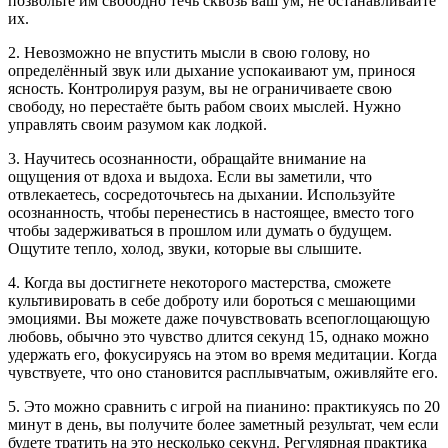
позвольте им свободно течь сквозь ваш ум, не останавливайте
их.
2. Невозможно не впустить мысли в свою голову, но
определённый звук или дыхание успокаивают ум, принося
ясность. Контролируя разум, вы не ограничиваете свою
свободу, но перестаёте быть рабом своих мыслей. Нужно
управлять своим разумом как лодкой.
3. Научитесь осознанности, обращайте внимание на
ощущения от вдоха и выдоха. Если вы заметили, что
отвлекаетесь, сосредоточьтесь на дыхании. Используйте
осознанность, чтобы перенестись в настоящее, вместо того
чтобы задерживаться в прошлом или думать о будущем.
Ощутите тепло, холод, звуки, которые вы слышите.
4. Когда вы достигнете некоторого мастерства, сможете
культивировать в себе доброту или бороться с мешающими
эмоциями. Вы можете даже почувствовать всепоглощающую
любовь, обычно это чувство длится секунд 15, однако можно
удержать его, фокусируясь на этом во время медитации. Когда
чувствуете, что оно становится расплывчатым, оживляйте его.
5. Это можно сравнить с игрой на пианино: практикуясь по 20
минут в день, вы получите более заметный результат, чем если
будете тратить на это несколько секунд. Регулярная практика